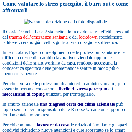
Come valutare lo stress percepito, il burn out e come
affrontarli
Il Covid 19 nella Fase 2 sta mettendo in evidenza gli effetti stressanti
del
trauma dell’emergenza sanitaria
e del
lockdown
specialmente
laddove vi erano già livelli significativi di disagio e sofferenza.
In particolare, l’iper coinvolgimento delle professioni sanitarie e le
difficoltà crescenti in ambito lavorativo aziendale oppure le
condizioni dello smart working da casa, rendono necessaria la
conoscenza specifica delle problematiche sentite in modo più o
meno consapevole.
Per chi lavora nelle professioni di aiuto ed in ambito sanitari
o, può
essere importante conoscere il
livello di stress percepito
e i
meccanismi di coping
utilizzati per fronteggiarlo.
In ambito aziendale
una diagnosi certa del clima aziendale
può
rappresentare per i responsabili delle Risorse Umane un supporto di
fondamentale importanza.
Per chi continua a
lavorare da casa
le relazioni familiari e gli spazi
condivisi richiedono nuove attenzioni e cure sopratutto se lo smart