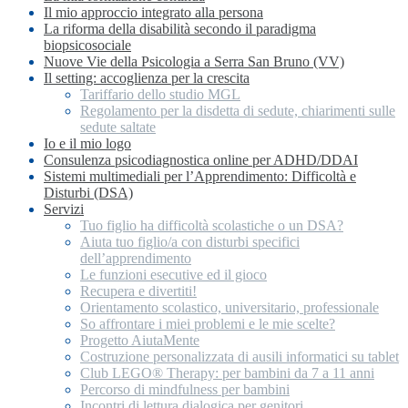
Il mio approccio integrato alla persona
La riforma della disabilità secondo il paradigma
biopsicosociale
Nuove Vie della Psicologia a Serra San Bruno (VV)
Il setting: accoglienza per la crescita
Tariffario dello studio MGL
Regolamento per la disdetta di sedute, chiarimenti sulle
sedute saltate
Io e il mio logo
Consulenza psicodiagnostica online per ADHD/DDAI
Sistemi multimediali per l’Apprendimento: Difficoltà e
Disturbi (DSA)
Servizi
Tuo figlio ha difficoltà scolastiche o un DSA?
Aiuta tuo figlio/a con disturbi specifici
dell’apprendimento
Le funzioni esecutive ed il gioco
Recupera e divertiti!
Orientamento scolastico, universitario, professionale
So affrontare i miei problemi e le mie scelte?
Progetto AiutaMente
Costruzione personalizzata di ausili informatici su tablet
Club LEGO® Therapy: per bambini da 7 a 11 anni
Percorso di mindfulness per bambini
Incontri di lettura dialogica per genitori