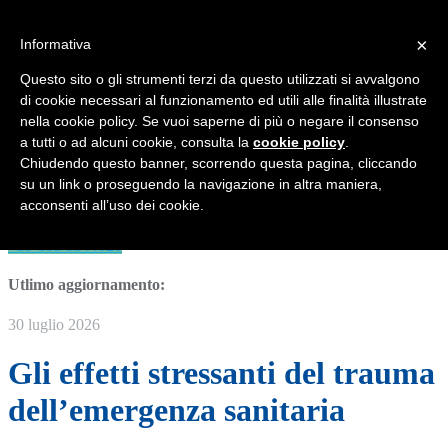
Questo sito comunica le mie attività ed iniziative per migliorare la
qualità di vita delle persone
×
Informativa
MENU
Questo sito o gli strumenti terzi da questo utilizzati si avvalgono
di cookie necessari al funzionamento ed utili alle finalità illustrate
Grottaferrata
nella cookie policy. Se vuoi saperne di più o negare il consenso
a tutti o ad alcuni cookie, consulta la
cookie policy
.
Roma
Chiudendo questo banner, scorrendo questa pagina, cliccando
su un link o proseguendo la navigazione in altra maniera,
CHIUSURA ESTIVA dal 10 agosto al 7 settembre 2026
acconsenti all’uso dei cookie.
AGENDA APERTA per consulenza e psicoterapia a distanza
+39-393 9344026
Utlimo aggiornamento:
30 luglio 2026
Gli effetti stressanti del trauma
dell’emergenza sanitaria