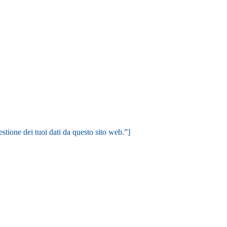
ias
ias
ias
ias
ias
tione dei tuoi dati da questo sito web.”]