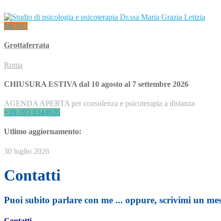
Questo sito comunica le mie attività ed iniziative per migliorare la qual
MENU
Grottaferrata
Roma
CHIUSURA ESTIVA dal 10 agosto al 7 settembre 2026
AGENDA APERTA per consulenza e psicoterapia a distanza
+39-393 9344026
Utlimo aggiornamento:
30 luglio 2026
Contatti
Puoi subito parlare con me ... oppure, scrivimi un mess
Contatti