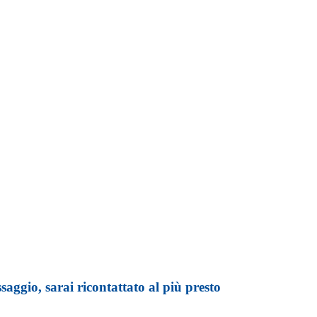
ità di vita delle persone
aggio, sarai ricontattato al più presto