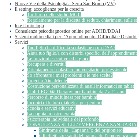
Nuove Vie della Psicologia a Serra San Bruno (VV)
Il setting: accoglienza per la crescita
Tariffario dello studio MGL
Regolamento per la disdetta di sedute, chiarimenti sulle se
Io e il mio logo
Consulenza psicodiagnostica online per ADHD/DDAI
Sistemi multimediali per l’Apprendimento: Difficoltà e Disturb
Servizi
Tuo figlio ha difficoltà scolastiche o un DSA?
Aiuta tuo figlio/a con disturbi specifici dell’apprendimen
Le funzioni esecutive ed il gioco
Recupera e divertiti!
Orientamento scolastico, universitario, professionale
So affrontare i miei problemi e le mie scelte?
Progetto AiutaMente
Costruzione personalizzata di ausili informatici su tablet
Club LEGO® Therapy: per bambini da 7 a 11 anni
Percorso di mindfulness per bambini
Incontri di lettura dialogica per genitori
Scuola e servizi educativi
La coppia in psicoterapia
Psicoterapia individuale del profondo
CONSULENZA SULLL’EMERGENZA SANITARIA 
Sindrome della “Capanna”o del prigioniero
Gli effetti stressanti del trauma dell’emergenza sani