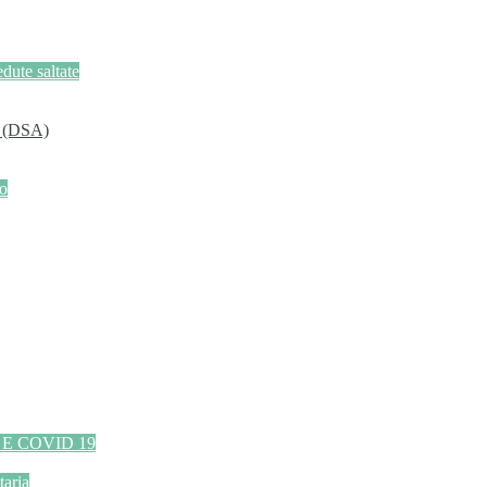
dute saltate
i (DSA)
to
E COVID 19
taria