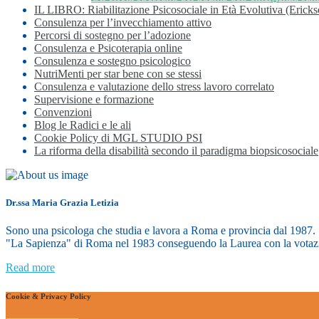
IL LIBRO: Riabilitazione Psicosociale in Età Evolutiva (Eric
Consulenza per l’invecchiamento attivo
Percorsi di sostegno per l’adozione
Consulenza e Psicoterapia online
Consulenza e sostegno psicologico
NutriMenti per star bene con se stessi
Consulenza e valutazione dello stress lavoro correlato
Supervisione e formazione
Convenzioni
Blog le Radici e le ali
Cookie Policy di MGL STUDIO PSI
La riforma della disabilità secondo il paradigma biopsicosociale
Dr.ssa Maria Grazia Letizia
Sono una psicologa che studia e lavora a Roma e provincia dal 1987. S
"La Sapienza" di Roma nel 1983 conseguendo la Laurea con la votazi
Read more
Cookie & Privacy Policy