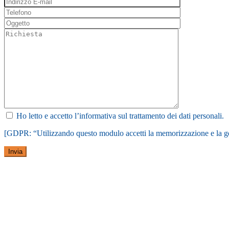
Genera nuovo al
Genera nuovo al
Genera nuovo al
Genera nuovo al
Genera nuovo al
Ho letto e accetto l’informativa sul trattamento dei dati personali.
[GDPR: “Utilizzando questo modulo accetti la memorizzazione e la ges