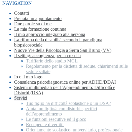
NAVIGATION
Contatti
Prenota un appuntamento
Due parole su di me
La mia formazione continua
Il mio approccio integrato alla persona
La riforma della disabilità secondo il paradigma
biopsicosociale
Nuove Vie della Psicologia a Serra San Bruno (VV)
Il setting: accoglienza per la crescita
Tariffario dello studio MGL
Regolamento per la disdetta di sedute, chiarimenti sulle
sedute saltate
Io e il mio logo
Consulenza psicodiagnostica online per ADHD/DDAI
Sistemi multimediali per l’Apprendimento: Difficoltà e
Disturbi (DSA)
Servizi
Tuo figlio ha difficoltà scolastiche o un DSA?
Aiuta tuo figlio/a con disturbi specifici
dell’apprendimento
Le funzioni esecutive ed il gioco
Recupera e divertiti!
Orientamento scolastico, universitario, professionale