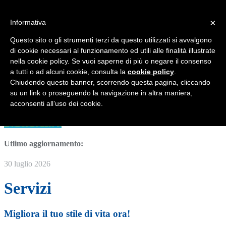
Questo sito comunica le mie attività ed iniziative per migliorare la
qualità di vita delle persone
×
Informativa
MENU
Questo sito o gli strumenti terzi da questo utilizzati si avvalgono
di cookie necessari al funzionamento ed utili alle finalità illustrate
Grottaferrata
nella cookie policy. Se vuoi saperne di più o negare il consenso
a tutti o ad alcuni cookie, consulta la
cookie policy
.
Roma
Chiudendo questo banner, scorrendo questa pagina, cliccando
su un link o proseguendo la navigazione in altra maniera,
CHIUSURA ESTIVA dal 10 agosto al 7 settembre 2026
acconsenti all’uso dei cookie.
AGENDA APERTA per consulenza e psicoterapia a distanza
+39-393 9344026
Utlimo aggiornamento:
30 luglio 2026
Servizi
Migliora il tuo stile di vita ora!